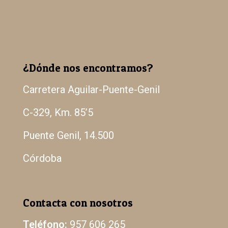
Catálogo
Galería
¿Dónde nos encontramos?
Carretera Aguilar-Puente-Genil
C-329, Km. 85’5
Puente Genil, 14.500
Córdoba
Contacta con nosotros
Teléfono:
957 606 265