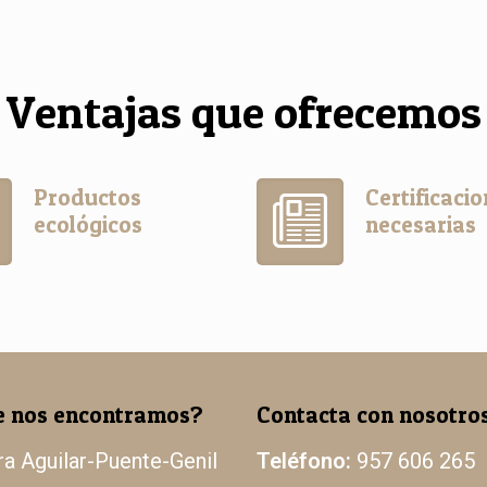
Ventajas que ofrecemos
Productos
Certificaci
ecológicos
necesarias
 nos encontramos?
Contacta con nosotro
ra Aguilar-Puente-Genil
Teléfono:
957 606 265