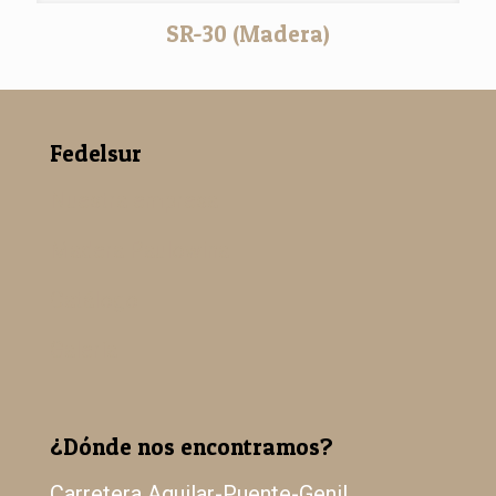
SR-30 (Madera)
Fedelsur
Nuestra empresa
Madera Paulowina
Catálogo
Galería
¿Dónde nos encontramos?
Carretera Aguilar-Puente-Genil