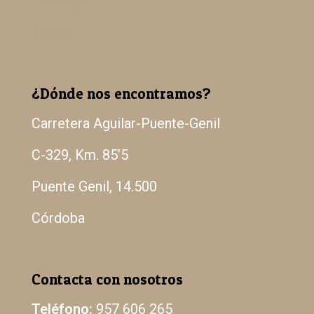
Catálogo
Galería
¿Dónde nos encontramos?
Carretera Aguilar-Puente-Genil
C-329, Km. 85’5
Puente Genil, 14.500
Córdoba
Contacta con nosotros
Teléfono:
957 606 265