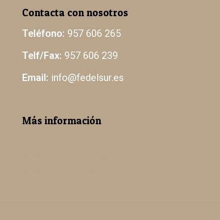
Contacta con nosotros
Teléfono:
957 606 265
Telf/Fax:
957 606 239
Email:
info@fedelsur.es
Más información
Aviso Legal
Política de Protección de Datos
Política de Cookies