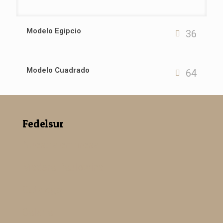
Modelo Egipcio
36
Modelo Cuadrado
64
Fedelsur
Nuestra empresa
Madera Paulowina
Catálogo
Galería