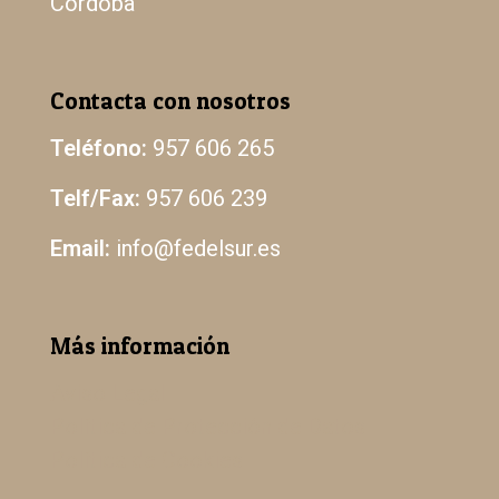
Córdoba
Contacta con nosotros
Teléfono:
957 606 265
Telf/Fax:
957 606 239
Email:
info@fedelsur.es
Más información
Aviso Legal
Política de Protección de Datos
Política de Cookies