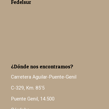
Fedelsur
Nuestra empresa
Madera Paulowina
Catálogo
Galería
¿Dónde nos encontramos?
Carretera Aguilar-Puente-Genil
C-329, Km. 85’5
Puente Genil, 14.500