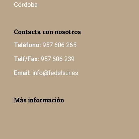
Córdoba
Contacta con nosotros
Teléfono:
957 606 265
Telf/Fax:
957 606 239
Email:
info@fedelsur.es
Más información
Aviso Legal
Política de Protección de Datos
Política de Cookies