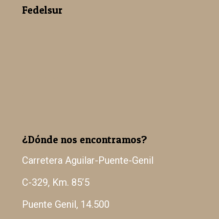
Fedelsur
Nuestra empresa
Madera Paulowina
Catálogo
Galería
¿Dónde nos encontramos?
Carretera Aguilar-Puente-Genil
C-329, Km. 85’5
Puente Genil, 14.500