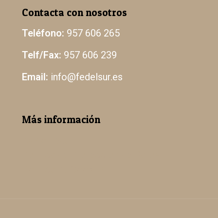
Contacta con nosotros
Teléfono:
957 606 265
Telf/Fax:
957 606 239
Email:
info@fedelsur.es
Más información
Aviso Legal
Política de Protección de Datos
Política de Cookies