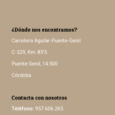
Galería
¿Dónde nos encontramos?
Carretera Aguilar-Puente-Genil
C-329, Km. 85’5
Puente Genil, 14.500
Córdoba
Contacta con nosotros
Teléfono:
957 606 265