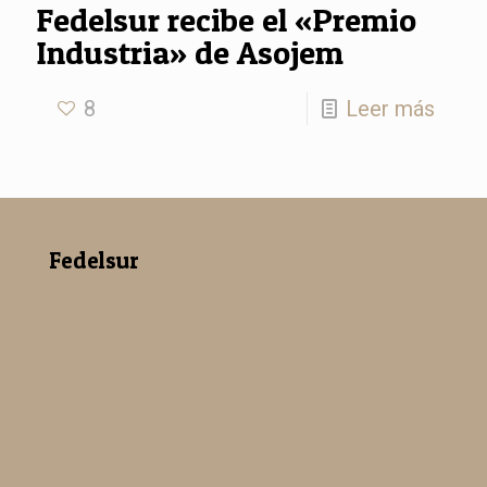
Fedelsur recibe el «Premio
Industria» de Asojem
8
Leer más
Fedelsur
Nuestra empresa
Madera Paulowina
Catálogo
Galería