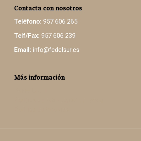
Contacta con nosotros
Teléfono:
957 606 265
Telf/Fax:
957 606 239
Email:
info@fedelsur.es
Más información
Aviso Legal
Política de Protección de Datos
Política de Cookies