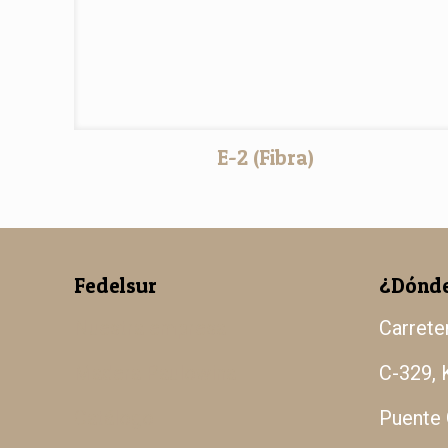
E-2 (Fibra)
Fedelsur
¿Dónde
Nuestra empresa
Carrete
Madera Paulowina
C-329, 
Catálogo
Puente 