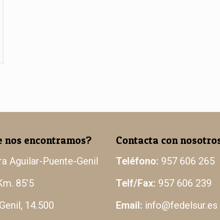
 nos encontramos?
Contacta con nosotro
ra Aguilar-Puente-Genil
Teléfono:
957 606 265
Km. 85’5
Telf/Fax:
957 606 239
Genil, 14.500
Email:
info@fedelsur.es